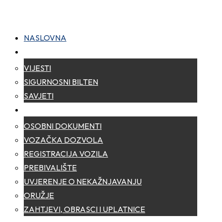
NASLOVNA
NOVOSTI
VIJESTI
SIGURNOSNI BILTEN
SAVJETI
ZA GRAĐANE
OSOBNI DOKUMENTI
VOZAČKA DOZVOLA
REGISTRACIJA VOZILA
PREBIVALIŠTE
UVJERENJE O NEKAŽNJAVANJU
ORUŽJE
ZAHTJEVI, OBRASCI I UPLATNICE