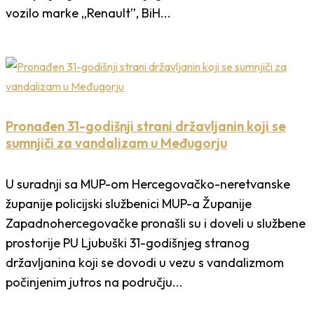
vozilo marke „Renault”, BiH...
Pronađen 31-godišnji strani državljanin koji se
sumnjiči za vandalizam u Međugorju
U suradnji sa MUP-om Hercegovačko-neretvanske
županije policijski službenici MUP-a Županije
Zapadnohercegovačke pronašli su i doveli u službene
prostorije PU Ljubuški 31-godišnjeg stranog
državljanina koji se dovodi u vezu s vandalizmom
počinjenim jutros na području...