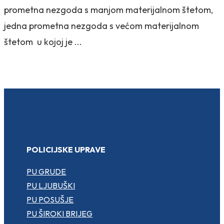
prometna nezgoda s manjom materijalnom štetom,
jedna prometna nezgoda s većom materijalnom
štetom u kojoj je ...
POLICIJSKE UPRAVE
PU GRUDE
PU LJUBUŠKI
PU POSUŠJE
PU ŠIROKI BRIJEG