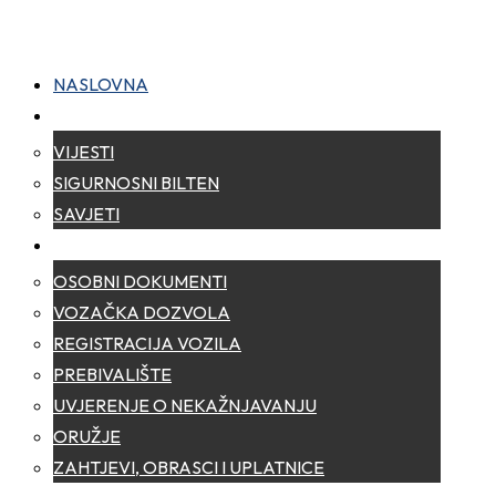
NASLOVNA
NOVOSTI
VIJESTI
SIGURNOSNI BILTEN
SAVJETI
ZA GRAĐANE
OSOBNI DOKUMENTI
VOZAČKA DOZVOLA
REGISTRACIJA VOZILA
PREBIVALIŠTE
UVJERENJE O NEKAŽNJAVANJU
ORUŽJE
ZAHTJEVI, OBRASCI I UPLATNICE