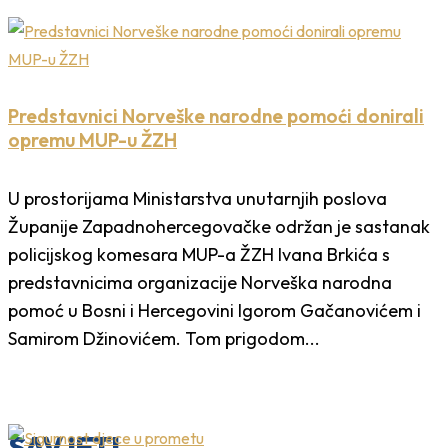
Predstavnici Norveške narodne pomoći donirali
opremu MUP-u ŽZH
U prostorijama Ministarstva unutarnjih poslova
Županije Zapadnohercegovačke održan je sastanak
policijskog komesara MUP-a ŽZH Ivana Brkića s
predstavnicima organizacije Norveška narodna
pomoć u Bosni i Hercegovini Igorom Gačanovićem i
Samirom Džinovićem. Tom prigodom...
SAVJETI