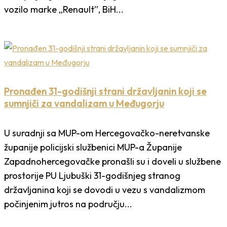
vozilo marke „Renault”, BiH...
Pronađen 31-godišnji strani državljanin koji se
sumnjiči za vandalizam u Međugorju
U suradnji sa MUP-om Hercegovačko-neretvanske
županije policijski službenici MUP-a Županije
Zapadnohercegovačke pronašli su i doveli u službene
prostorije PU Ljubuški 31-godišnjeg stranog
državljanina koji se dovodi u vezu s vandalizmom
počinjenim jutros na području...