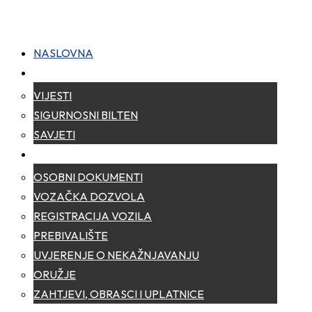
NASLOVNA
NOVOSTI
VIJESTI
SIGURNOSNI BILTEN
SAVJETI
ZA GRAĐANE
OSOBNI DOKUMENTI
VOZAČKA DOZVOLA
REGISTRACIJA VOZILA
PREBIVALIŠTE
UVJERENJE O NEKAŽNJAVANJU
ORUŽJE
ZAHTJEVI, OBRASCI I UPLATNICE