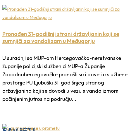
Pronađen 31-godišnji strani državljanin koji se
sumnjiči za vandalizam u Međugorju
U suradnji sa MUP-om Hercegovačko-neretvanske
županije policijski službenici MUP-a Županije
Zapadnohercegovačke pronašli su i doveli u službene
prostorije PU Ljubuški 31-godišnjeg stranog
državljanina koji se dovodi u vezu s vandalizmom
počinjenim jutros na području...
SAVJETI