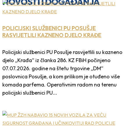
NOVOSTI I DOGAĐANJA
POLICIJSKI SLUŽBENICI PU POSUŠJE
RASVIJETLILI KAZNENO DJELO KRAĐE
Policijski službenici PU Posušje rasvijetlili su kazneno
djelo „Krađa“ iz članka 286. KZ FBiH počinjeno
07.07.2026. godine na štetu trgovine „DM“
poslovnica Posušje, a kom prilikom je otuđeno više
komada parfema. Operativnim radom na terenu
policijski službenici PU...