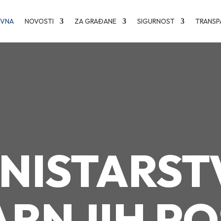
OVNA
NOVOSTI
ZA GRAĐANE
SIGURNOST
TRANSP
INISTARST
RNJIH P