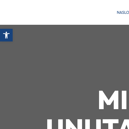
NASL
Open toolbar
M
UNUTA