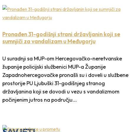
Pronađen 31-godišnji strani državljanin koji se
sumnjiči za vandalizam u Međugorju
U suradnji sa MUP-om Hercegovačko-neretvanske
županije policijski službenici MUP-a Županije
Zapadnohercegovačke pronašli su i doveli u službene
prostorije PU Ljubuški 31-godišnjeg stranog
državljanina koji se dovodi u vezu s vandalizmom
počinjenim jutros na području...
SAVJETI