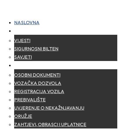
NASLOVNA
NOVOSTI
VIJESTI
SIGURNOSNI BILTEN
SAVJETI
ZA GRAĐANE
OSOBNI DOKUMENTI
VOZAČKA DOZVOLA
REGISTRACIJA VOZILA
PREBIVALIŠTE
UVJERENJE O NEKAŽNJAVANJU
ORUŽJE
ZAHTJEVI, OBRASCI I UPLATNICE