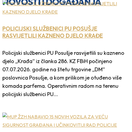
NOVOSTI I DOGAĐANJA
POLICIJSKI SLUŽBENICI PU POSUŠJE
RASVIJETLILI KAZNENO DJELO KRAĐE
Policijski službenici PU Posušje rasvijetlili su kazneno
djelo „Krađa“ iz članka 286. KZ FBiH počinjeno
07.07.2026. godine na štetu trgovine „DM“
poslovnica Posušje, a kom prilikom je otuđeno više
komada parfema. Operativnim radom na terenu
policijski službenici PU...