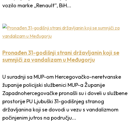
vozilo marke „Renault”, BiH...
Pronađen 31-godišnji strani državljanin koji se
sumnjiči za vandalizam u Međugorju
U suradnji sa MUP-om Hercegovačko-neretvanske
županije policijski službenici MUP-a Županije
Zapadnohercegovačke pronašli su i doveli u službene
prostorije PU Ljubuški 31-godišnjeg stranog
državljanina koji se dovodi u vezu s vandalizmom
počinjenim jutros na području...