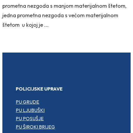
prometna nezgoda s manjom materijalnom štetom,
jedna prometna nezgoda s većom materijalnom
štetom u kojoj je ...
POLICIJSKE UPRAVE
PU GRUDE
PU LJUBUŠKI
PU POSUŠJE
PU ŠIROKI BRIJEG