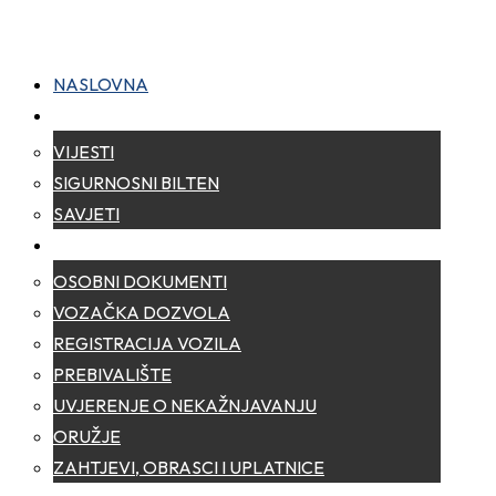
NASLOVNA
NOVOSTI
VIJESTI
SIGURNOSNI BILTEN
SAVJETI
ZA GRAĐANE
OSOBNI DOKUMENTI
VOZAČKA DOZVOLA
REGISTRACIJA VOZILA
PREBIVALIŠTE
UVJERENJE O NEKAŽNJAVANJU
ORUŽJE
ZAHTJEVI, OBRASCI I UPLATNICE