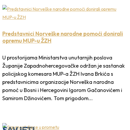
Predstavnici Norveške narodne pomoći donirali
opremu MUP-u ŽZH
U prostorijama Ministarstva unutarnjih poslova
Županije Zapadnohercegovačke održan je sastanak
policijskog komesara MUP-a ŽZH Ivana Brkića s
predstavnicima organizacije Norveška narodna
pomoć u Bosni i Hercegovini Igorom Gačanovićem i
Samirom Džinovićem. Tom prigodom...
SAVJETI