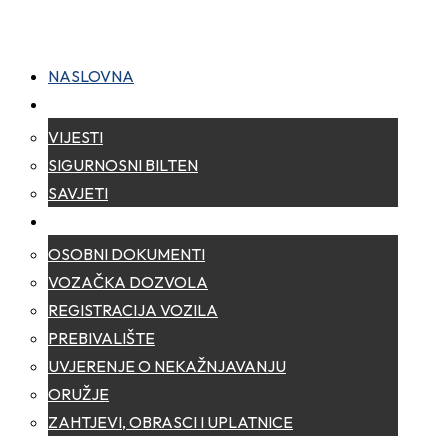
NASLOVNA
NOVOSTI
VIJESTI
SIGURNOSNI BILTEN
SAVJETI
ZA GRAĐANE
OSOBNI DOKUMENTI
VOZAČKA DOZVOLA
REGISTRACIJA VOZILA
PREBIVALIŠTE
UVJERENJE O NEKAŽNJAVANJU
ORUŽJE
ZAHTJEVI, OBRASCI I UPLATNICE