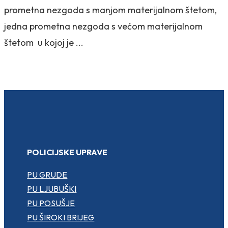
prometna nezgoda s manjom materijalnom štetom,
jedna prometna nezgoda s većom materijalnom
štetom u kojoj je ...
POLICIJSKE UPRAVE
PU GRUDE
PU LJUBUŠKI
PU POSUŠJE
PU ŠIROKI BRIJEG