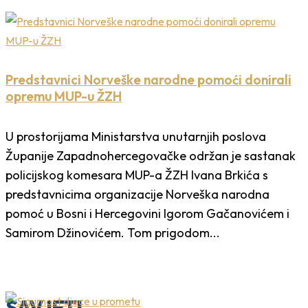
Predstavnici Norveške narodne pomoći donirali
opremu MUP-u ŽZH
U prostorijama Ministarstva unutarnjih poslova
Županije Zapadnohercegovačke održan je sastanak
policijskog komesara MUP-a ŽZH Ivana Brkića s
predstavnicima organizacije Norveška narodna
pomoć u Bosni i Hercegovini Igorom Gačanovićem i
Samirom Džinovićem. Tom prigodom...
SAVJETI