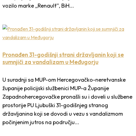
vozilo marke „Renault”, BiH...
Pronađen 31-godišnji strani državljanin koji se
sumnjiči za vandalizam u Međugorju
U suradnji sa MUP-om Hercegovačko-neretvanske
županije policijski službenici MUP-a Županije
Zapadnohercegovačke pronašli su i doveli u službene
prostorije PU Ljubuški 31-godišnjeg stranog
državljanina koji se dovodi u vezu s vandalizmom
počinjenim jutros na području...