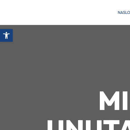
NASL
Open toolbar
M
UNUTA