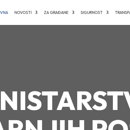
OVNA
NOVOSTI
ZA GRAĐANE
SIGURNOST
TRANSP
INISTARST
RNJIH P