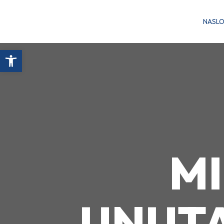
NASL
Open toolbar
M
UNUTA