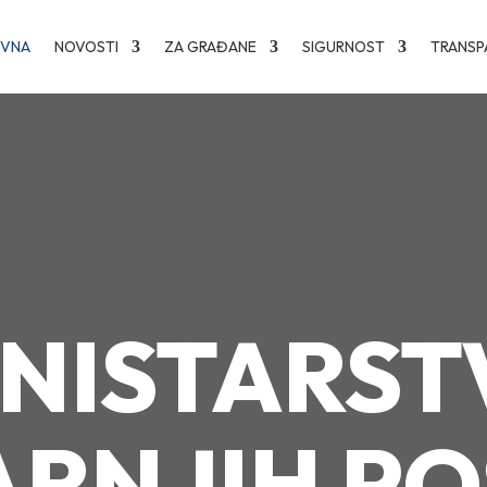
OVNA
NOVOSTI
ZA GRAĐANE
SIGURNOST
TRANSP
INISTARST
RNJIH P